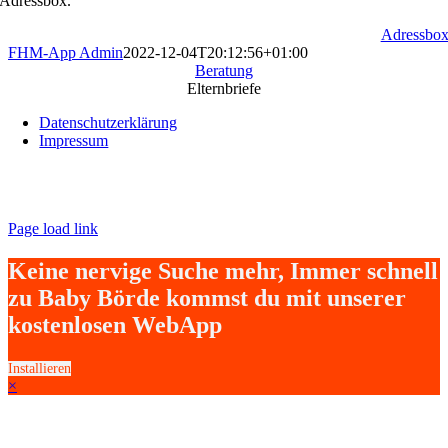
Adressbox.
Adressbo
FHM-App Admin
2022-12-04T20:12:56+01:00
Beratung
Elternbriefe
Datenschutzerklärung
Impressum
Page load link
Keine nervige Suche mehr, Immer schnell
zu Baby Börde kommst du mit unserer
kostenlosen WebApp
Installieren
×
Nach
oben