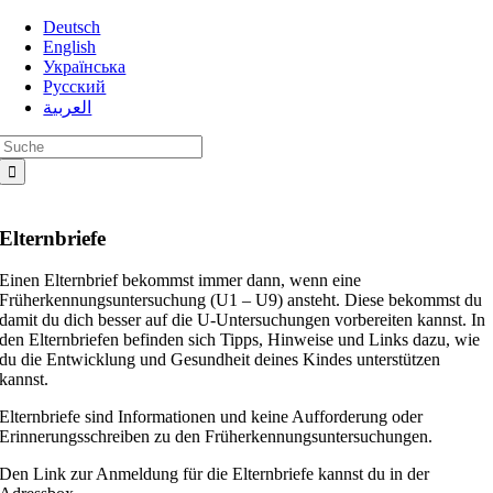
Zum
Deutsch
Inhalt
English
springen
Українська
Русский
العربية
Suche
nach:
Elternbriefe
Einen Elternbrief bekommst immer dann, wenn eine
Früherkennungsuntersuchung (U1 – U9) ansteht. Diese bekommst du
damit du dich besser auf die U-Untersuchungen vorbereiten kannst. In
den Elternbriefen befinden sich Tipps, Hinweise und Links dazu, wie
du die Entwicklung und Gesundheit deines Kindes unterstützen
kannst.
Elternbriefe sind Informationen und keine Aufforderung oder
Erinnerungsschreiben zu den Früherkennungsuntersuchungen.
Den Link zur Anmeldung für die Elternbriefe kannst du in der