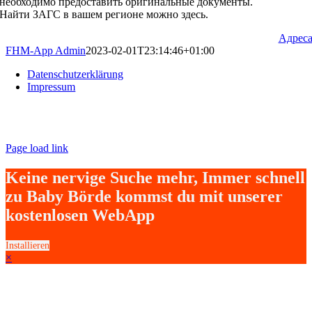
необходимо предоставить оригинальные документы.
Найти ЗАГС в вашем регионе можно здесь.
Адрес
FHM-App Admin
2023-02-01T23:14:46+01:00
Datenschutzerklärung
Impressum
Page load link
Keine nervige Suche mehr, Immer schnell
zu Baby Börde kommst du mit unserer
kostenlosen WebApp
Installieren
×
Go
to
Top