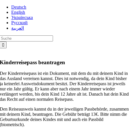
Zum
Deutsch
Inhalt
English
springen
Українська
Русский
العربية
Suche
nach:
Kinderreisepass beantragen
Der Kinderreisepass ist ein Dokument, mit dem du mit deinem Kind in
das Ausland verreisen kannst. Dies ist notwendig, da dein Kind bisher
ja keinerlei Ausweisdokument besitzt. Der Kinderreisepass ist jeweils
nur ein Jahr gültig. Er kann aber nach einem Jahr immer wieder
verlängert werden, bis dein Kind 12 Jahre alt ist. Danach hat dein Kind
das Recht auf einen normalen Reisepass.
Den Reiseausweis kannst du in der jeweiligen Passbehörde, zusammen
mit deinem Kind, beantragen. Die Gebühr beträgt 13€. Bitte nimm die
Geburtsurkunde deines Kindes mit und auch ein Passbild
(biometrisch).