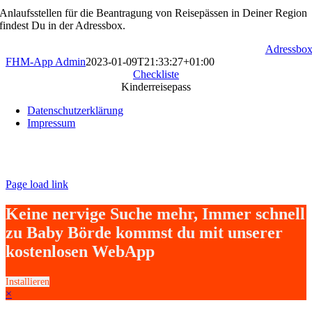
Anlaufsstellen für die Beantragung von Reisepässen in Deiner Region
findest Du in der Adressbox.
Adressbo
FHM-App Admin
2023-01-09T21:33:27+01:00
Checkliste
Kinderreisepass
Datenschutzerklärung
Impressum
Page load link
Keine nervige Suche mehr, Immer schnell
zu Baby Börde kommst du mit unserer
kostenlosen WebApp
Installieren
×
Nach