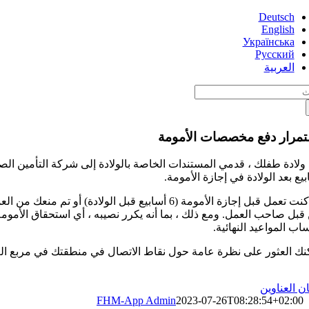
Skip
Deutsch
to
English
content
Українська
Русский
العربية
Sea
مرار دفع مخصصات الأمومة
 ولادة طفلك ، قدمي المستندات الخاصة بالولادة إلى شركة التأمين
بيع بعد الولادة في إجازة الأمومة.
إذا كنت تعمل قبل إجازة الأمومة (6 أسابيع قبل 
قبل صاحب العمل. ومع ذلك ، بما أنه يكرر نصيبه ، أي استحقاق الأمومة 
اب المواعيد النهائية.
نك العثور على نظرة عامة حول نقاط الاتصال في منطقتك في مربع الع
ن العناوين
FHM-App Admin
2023-07-26T08:28:54+02:00