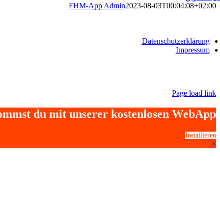
FHM-App Admin
2023-08-03T00:04:08+02:00
Datenschutzerklärung
Impressum
Page load link
kommst du mit unserer kostenlosen WebApp
Installieren
×
Go
to
Top