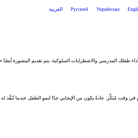
Engl
Українська
Русский
العربية
لفحص بين عمر التاسعة والعاشرة. على غرار الفحص 10 سيتم أداء طفلك المدرسي والاضطرابات السلوكية. يتم تقديم
 وقت مُبَكِّر. عادةً يكون من الإيجابي جدّا لنمو الطفل عندما تُنَفَّذ 