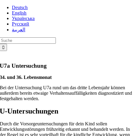
Zum
Deutsch
Inhalt
English
springen
Українська
Русский
العربية
Suche
nach:
U7a Untersuchung
34. und 36. Lebensmonat
Bei der Untersuchung U7a rund um das dritte Lebensjahr können
außerdem bereits etwaige Verhaltensauffälligkeiten diagnostiziert und
festgehalten werden.
U-Untersuchungen
Durch die Vorsorgeuntersuchungen für dein Kind sollen
Entwicklungsstörungen frühzeitig erkannt und behandelt werden. In
der Regel ist es sehr vorteilhaft für die kindliche Entwicklung, wenn