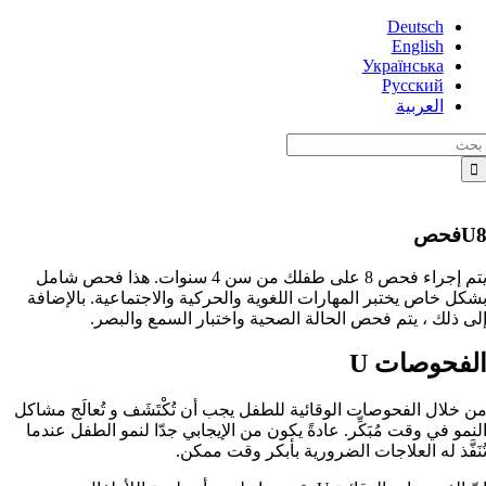
Skip
Deutsch
to
English
content
Українська
Русский
العربية
Searc
for
Uفحص
يتم إجراء فحص 8 على طفلك من سن 4 سنوات. هذا فحص شامل
شكل خاص يختبر المهارات اللغوية والحركية والاجتماعية. بالإضافة
لى ذلك ، يتم فحص الحالة الصحية واختبار السمع والبصر.
لفحوصات U
ن خلال الفحوصات الوقائية للطفل يجب أن تُكْتَشَف و تُعالَج مشاكل
لنمو في وقت مُبَكِّر. عادةً يكون من الإيجابي جدّا لنمو الطفل عندما
ُنَفَّذ له العلاجات الضرورية بأبكر وقت ممكن.