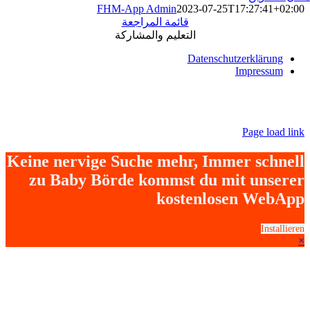
FHM-App Admin
2023-07-25T17:27:41+02:00
قائمة المراجعة
التعليم والمشاركة
Datenschutzerklärung
Impressum
Page load link
Keine nervige Suche mehr, Immer schnell
zu Baby Börde kommst du mit unserer
kostenlosen WebApp
Installieren
×
Go
to
Top