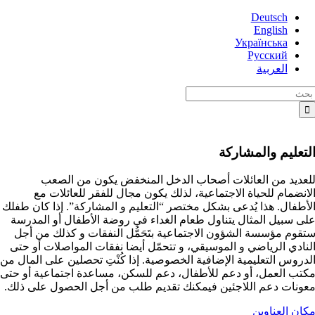
Skip
Deutsch
to
English
content
Українська
Русский
العربية
Searc
for
لتعليم والمشاركة
لعديد من العائلات أصحاب الدخل المنخفض يكون من الصعب
لانضمام للحياة الاجتماعية، لذلك يكون مجال للفقر للعائلات مع
لأطفال. هذا يُدعى بشكل مختصر “التعليم و المشاركة”. إذا كان طفلك
لى سبيل المثال يتناول طعام الغداء في روضة الأطفال أو المدرسة
تقوم مؤسسة الشؤون الاجتماعية بتَحَمُّل النفقات و كذلك من أجل
لنادي الرياضي و الموسيقي، و تتحمّل أيضا نفقات المواصلات أو حتى
لدروس التعليمية الإضافية الخصوصية. إذا كُنْتِ تحصلين على المال من
كتب العمل، أو دعم للأطفال، دعم للسكن، مساعدة اجتماعية أو حتى
عونات دعم اللاجئين فيمكنك تقديم طلب من أجل الحصول على ذلك.
كان العناوين