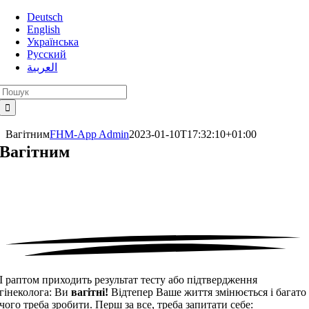
Skip
Deutsch
to
English
content
Українська
Русский
العربية
Search
for:
Вагітним
FHM-App Admin
2023-01-10T17:32:10+01:00
Вагітним
І раптом приходить результат тесту або підтвердження
гінеколога: Ви
вагітні!
Відтепер Ваше життя змінюється і багато
чого треба зробити. Перш за все, треба запитати себе: