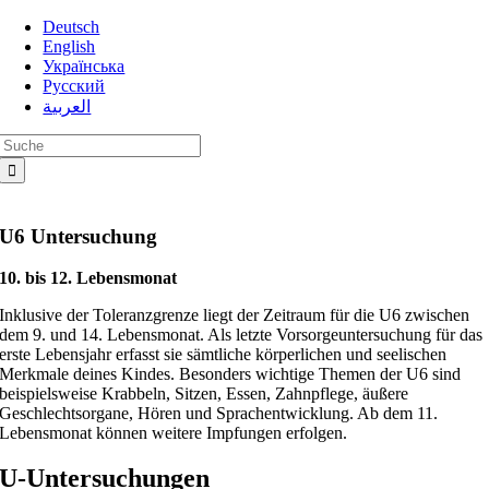
Zum
Deutsch
Inhalt
English
springen
Українська
Русский
العربية
Suche
nach:
U6 Untersuchung
10. bis 12. Lebensmonat
Inklusive der Toleranzgrenze liegt der Zeitraum für die U6 zwischen
dem 9. und 14. Lebensmonat. Als letzte Vorsorgeuntersuchung für das
erste Lebensjahr erfasst sie sämtliche körperlichen und seelischen
Merkmale deines Kindes. Besonders wichtige Themen der U6 sind
beispielsweise Krabbeln, Sitzen, Essen, Zahnpflege, äußere
Geschlechtsorgane, Hören und Sprachentwicklung. Ab dem 11.
Lebensmonat können weitere Impfungen erfolgen.
U-Untersuchungen