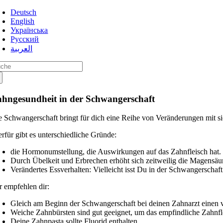
Zum
Deutsch
Inhalt
English
springen
Українська
Русский
العربية
che
ch:
hngesundheit in der Schwangerschaft
e Schwangerschaft bringt für dich eine Reihe von Veränderungen mit s
erfür gibt es unterschiedliche Gründe:
die Hormonumstellung, die Auswirkungen auf das Zahnfleisch hat.
Durch Übelkeit und Erbrechen erhöht sich zeitweilig die Magens
Verändertes Essverhalten: Vielleicht isst Du in der Schwangerschaft
r empfehlen dir:
Gleich am Beginn der Schwangerschaft bei deinen Zahnarzt einen 
Weiche Zahnbürsten sind gut geeignet, um das empfindliche Zahnfl
Deine Zahnpasta sollte Fluorid enthalten.