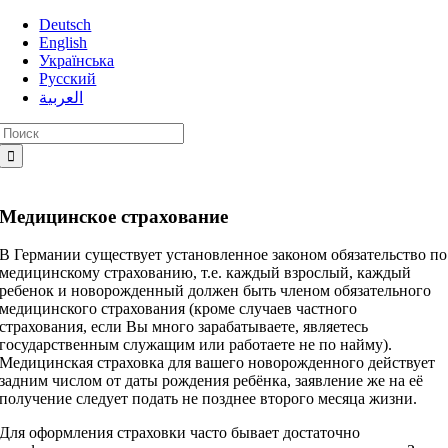
Skip
Deutsch
to
English
content
Українська
Русский
العربية
Search
for:
Медицинское страхование
В Германии существует установленное законом обязательство по
медицинскому страхованию, т.е. каждый взрослый, каждый
ребенок и новорожденный должен быть членом обязательного
медицинского страхования (кроме случаев частного
страхования, если Вы много зарабатываете, являетесь
государственным служащим или работаете не по найму).
Медицинская страховка для вашего новорожденного действует
задним числом от даты рождения ребёнка, заявление же на её
получение следует подать не позднее второго месяца жизни.
Для оформления страховки часто бывает достаточно